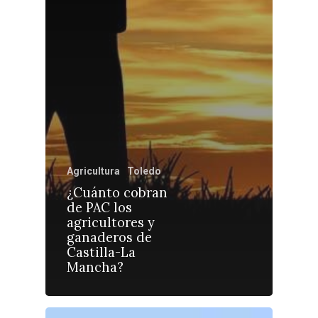
Castilla-La Manch
Toledo
Sanidad
Ciudad Real
Agricultura
Toledo
Economía
¿Cuánto cobran
Albacete
Educación
de PAC los
Cuenca
agricultores y
Cultura
ganaderos de
Guadalajara
Castilla-La
Deportes
Talavera
Mancha?
Sucesos