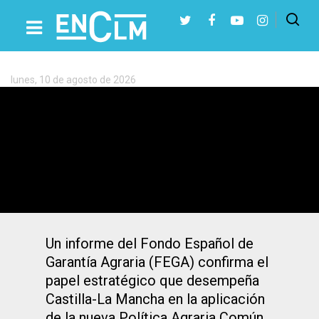
Etiqueta:
agricultores
y
ganaderos
lunes, 10 de agosto de 2026
de
Presiona Intro para buscar o ESC para cerrar
Castilla-
La
¿Cuánto cobran de PAC los agricultores
Mancha
y ganaderos de Castilla-La Mancha?
Un informe del Fondo Español de
Garantía Agraria (FEGA) confirma el
papel estratégico que desempeña
Castilla-La Mancha en la aplicación
de la nueva Política Agraria Común