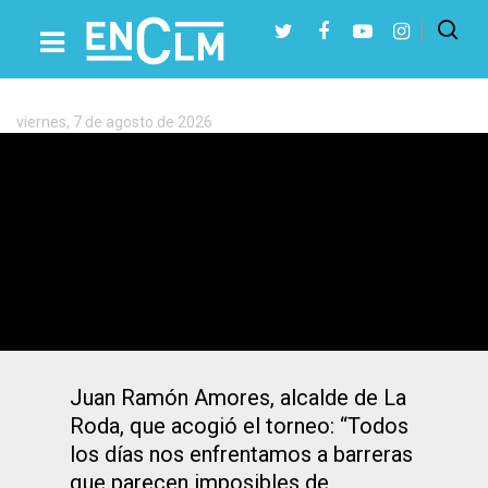
Etiqueta:
Ajedrez
viernes, 7 de agosto de 2026
Presiona Intro para buscar o ESC para cerrar
Manuel Vela, campeón de España de
ajedrez para personas ciegas o con
discapacidad visual grave
Juan Ramón Amores, alcalde de La
Roda, que acogió el torneo: “Todos
los días nos enfrentamos a barreras
que parecen imposibles de