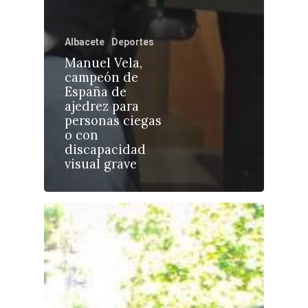
Albacete
Deportes
Manuel Vela,
campeón de
Castilla-La Manch
España de
Toledo
Sanidad
ajedrez para
personas ciegas
Ciudad Real
Economía
o con
discapacidad
Albacete
Educación
visual grave
Cuenca
Cultura
Guadalajara
Deportes
Talavera
Sucesos
Medio Ambiente
Planeta Rural