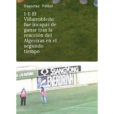
Cuenca
Cultura
Deportes
Fútbol
Guadalajara
1-1: El
Deportes
Talavera
Villarrobledo
fue incapaz de
Sucesos
ganar tras la
reacción del
Medio Ambiente
Algeciras en el
segundo
Planeta Rural
tiempo
Especiales
Política
Galerías