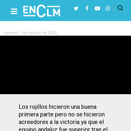
Etiqueta:
Algeciras
viernes, 7 de agosto de 2026
Presiona Intro para buscar o ESC para cerrar
1-1: El Villarrobledo fue incapaz de
ganar tras la reacción del Algeciras en el
segundo tiempo
Los rojillos hicieron una buena
primera parte pero no se hicieron
acreedores a la victoria ya que el
equipo andaluz fue superior tras el