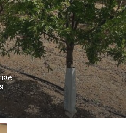
xige
os