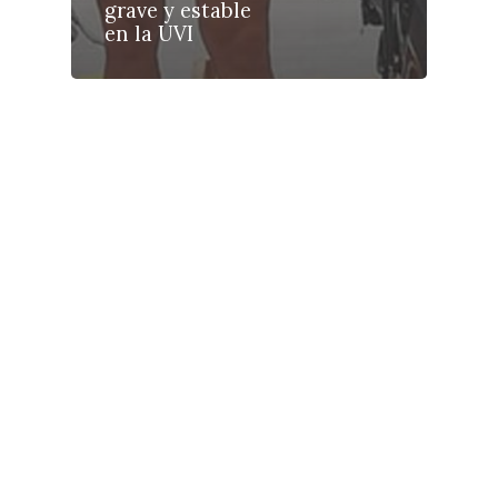
Galerías
grave y estable
en la UVI