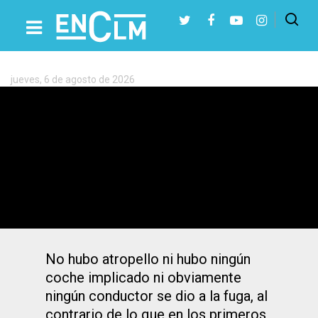
Etiqueta:
Ángel
Portales
jueves, 6 de agosto de 2026
Presiona Intro para buscar o ESC para cerrar
El triatleta torrijeño que sufrió un
accidente en Camarenilla grave y
estable en la UVI
No hubo atropello ni hubo ningún
coche implicado ni obviamente
ningún conductor se dio a la fuga, al
contrario de lo que en los primeros