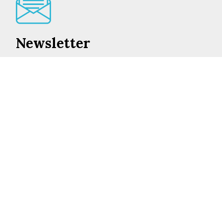
Newsletter
Lo mejor de en Castilla-La Mancha cada día en su
correo
INSCRIBIRME
©2026 ENCASTILLALAMANCHA.ES
AVISO LEGAL