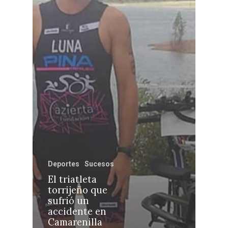
Castilla-La Manch
Toledo
Sanidad
Ciudad Real
Economía
Albacete
Educación
Cuenca
Cultura
Guadalajara
Deportes
Talavera
Sucesos
Medio Ambiente
Deportes
Sucesos
Planeta Rural
El triatleta
torrijeño que
Especiales
sufrió un
Política
accidente en
Camarenilla