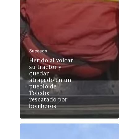
Castilla-La Manch
Sucesos
Toledo
Sanidad
Herido al volcar
su tractor y
Ciudad Real
Economía
quedar
atrapado en un
Albacete
Educación
pueblo de
Cuenca
Toledo:
Cultura
rescatado por
Guadalajara
bomberos
Deportes
Talavera
Sucesos
Medio Ambiente