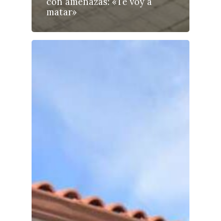
con amenazas: «Te voy a
matar»