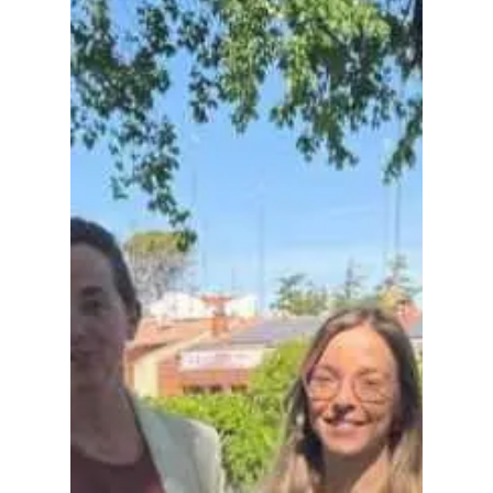
Planeta Rural
Especiales
Política
Galerías