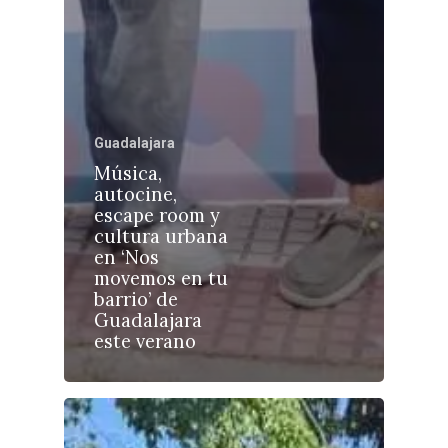
Guadalajara
Castilla-La Manch
Música,
Toledo
Sanidad
autocine,
escape room y
Ciudad Real
Economía
cultura urbana
en ‘Nos
Albacete
Educación
movemos en tu
Cuenca
barrio’ de
Cultura
Guadalajara
Guadalajara
este verano
Deportes
Talavera
Sucesos
Medio Ambiente