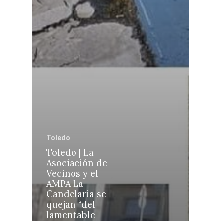
Castilla-La Manch
Toledo
Sanidad
Ciudad Real
Economía
Albacete
Educación
Cuenca
Cultura
Guadalajara
Toledo
Deportes
Talavera
Toledo | La
Sucesos
Asociación de
Vecinos y el
Medio Ambiente
AMPA La
Candelaria se
Planeta Rural
quejan “del
lamentable