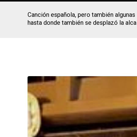
Canción española, pero también algunas 
Presiona Intro para buscar o ESC para cerrar
hasta donde también se desplazó la alc