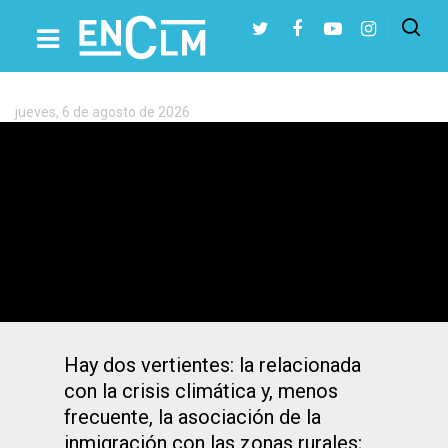
Etiqueta:
Bulos
jueves, 6 de agosto de 2026
Presiona Intro para buscar o ESC para cerrar
Bulos sobre Mercosur, el clima o los
inmigrantes: la desinformación ataca al
mundo rural
Hay dos vertientes: la relacionada
con la crisis climática y, menos
frecuente, la asociación de la
inmigración con las zonas rurales;