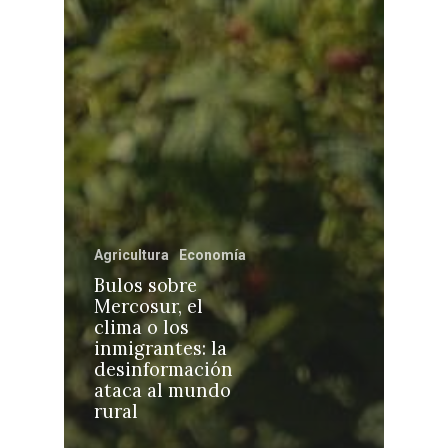
Castilla-La Manch
Toledo
Sanidad
Ciudad Real
Economía
Agricultura
Economía
Albacete
Bulos sobre
Educación
Mercosur, el
Cuenca
clima o los
Cultura
inmigrantes: la
Guadalajara
desinformación
Deportes
Talavera
ataca al mundo
rural
Sucesos