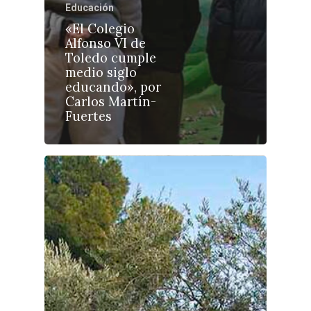
Cultura
Educación
Guadalajara
«El Colegio
Deportes
Talavera
Alfonso VI de
Toledo cumple
Sucesos
medio siglo
educando», por
Medio Ambiente
Carlos Martín-
Fuertes
Planeta Rural
Especiales
Política
Galerías