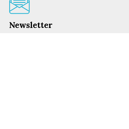
Newsletter
Lo mejor de en Castilla-La Mancha cada día en su
correo
INSCRIBIRME
©2026 ENCASTILLALAMANCHA.ES
AVISO LEGAL