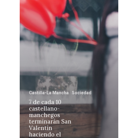
Castilla-La Manch
Toledo
Sanidad
Ciudad Real
Economía
Albacete
Educación
Cuenca
Cultura
Guadalajara
Deportes
Talavera
Sucesos
Medio Ambiente
Castilla-La Mancha
Sociedad
7 de cada 10
Planeta Rural
castellano-
manchegos
Especiales
terminarán San
Política
Valentín
haciendo el