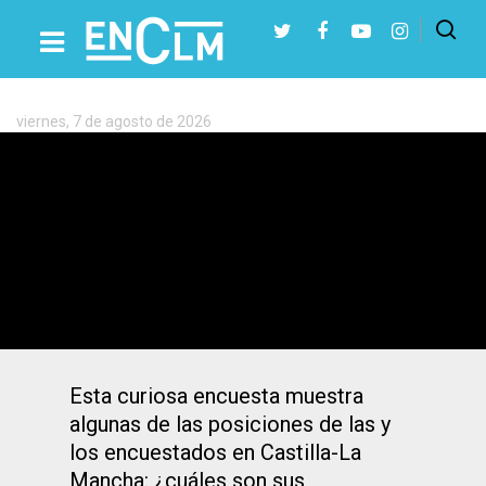
Etiqueta:
Comercial
viernes, 7 de agosto de 2026
Presiona Intro para buscar o ESC para cerrar
7 de cada 10 castellano-manchegos
terminarán San Valentín haciendo el
amor, según una encuesta
Esta curiosa encuesta muestra
algunas de las posiciones de las y
los encuestados en Castilla-La
Mancha: ¿cuáles son sus