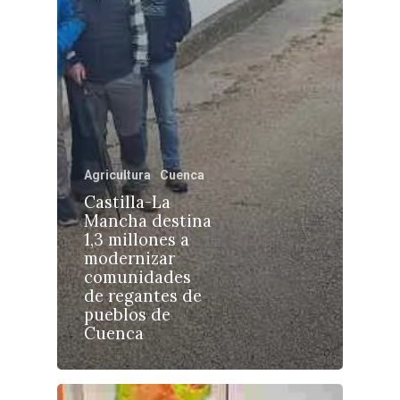
Castilla-La Manch
Toledo
Sanidad
Ciudad Real
Economía
Albacete
Educación
Cuenca
Agricultura
Cuenca
Cultura
Guadalajara
Castilla-La
Deportes
Mancha destina
Talavera
1,3 millones a
Sucesos
modernizar
comunidades
Medio Ambiente
de regantes de
pueblos de
Planeta Rural
Cuenca
Especiales