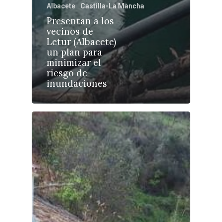
Albacete
Castilla-La Mancha
Presentan a los
vecinos de
Letur (Albacete)
Castilla-La Manch
un plan para
Toledo
Sanidad
minimizar el
riesgo de
Ciudad Real
Economía
inundaciones
Albacete
Educación
Cuenca
Cultura
Guadalajara
Deportes
Talavera
Sucesos
Medio Ambiente
Planeta Rural