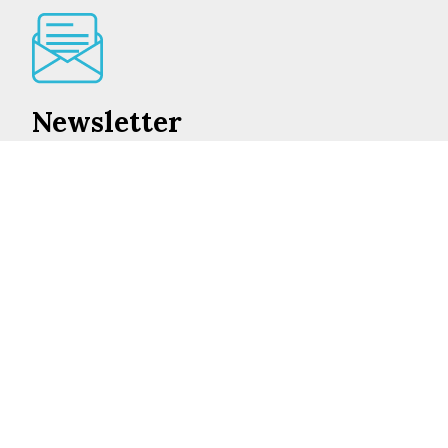
Newsletter
Lo mejor de en Castilla-La Mancha cada día en su
correo
INSCRIBIRME
©2026 ENCASTILLALAMANCHA.ES