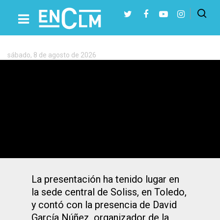
Etiqueta:
Conquista
de
Gredos
sábado, 8 de agosto de 2026
Presiona Intro para buscar o ESC para cerrar
Soliss renueva su patrocinio en la
próxima edición de «La Conquista de
Gredos»
La presentación ha tenido lugar en
la sede central de Soliss, en Toledo,
y contó con la presencia de David
García Núñez, organizador de la