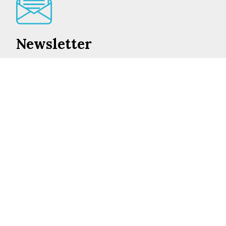
Newsletter
Lo mejor de en Castilla-La Mancha cada día en su
correo
INSCRIBIRME
©2026 ENCASTILLALAMANCHA.ES
AVISO LEGAL