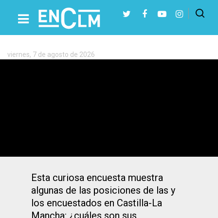
Etiqueta:
Consumismo
viernes, 7 de agosto de 2026
Presiona Intro para buscar o ESC para cerrar
7 de cada 10 castellano-manchegos
terminarán San Valentín haciendo el
amor, según una encuesta
Esta curiosa encuesta muestra
algunas de las posiciones de las y
los encuestados en Castilla-La
Mancha: ¿cuáles son sus