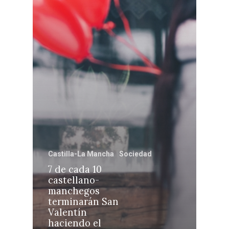
Castilla-La Manch
Toledo
Sanidad
Ciudad Real
Economía
Albacete
Educación
Cuenca
Cultura
Guadalajara
Deportes
Talavera
Sucesos
Medio Ambiente
Castilla-La Mancha
Sociedad
7 de cada 10
Planeta Rural
castellano-
manchegos
Especiales
terminarán San
Política
Valentín
haciendo el