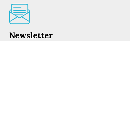
Newsletter
Lo mejor de en Castilla-La Mancha cada día en su
correo
INSCRIBIRME
©2026 ENCASTILLALAMANCHA.ES