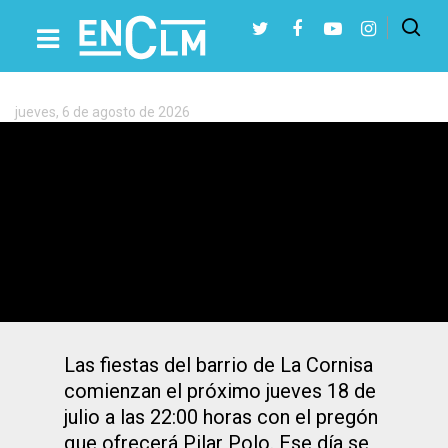
Etiqueta:
Cornisa
de
Toledo
jueves, 6 de agosto de 2026
Presiona Intro para buscar o ESC para cerrar
Toledo | Un concierto en el barco de
pasaje y un festival de flamenco,
actividades de la fiestas de La Cornisa
Las fiestas del barrio de La Cornisa
comienzan el próximo jueves 18 de
julio a las 22:00 horas con el pregón
que ofrecerá Pilar Polo. Ese día se