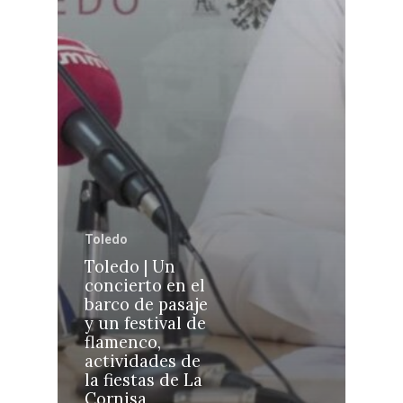
Sanidad
Ciudad Real
Economía
Albacete
Educación
Cuenca
Cultura
Guadalajara
Deportes
Talavera
Sucesos
Medio Ambiente
Toledo
Planeta Rural
Toledo | Un
Especiales
concierto en el
barco de pasaje
Política
y un festival de
flamenco,
Galerías
actividades de
la fiestas de La
Cornisa