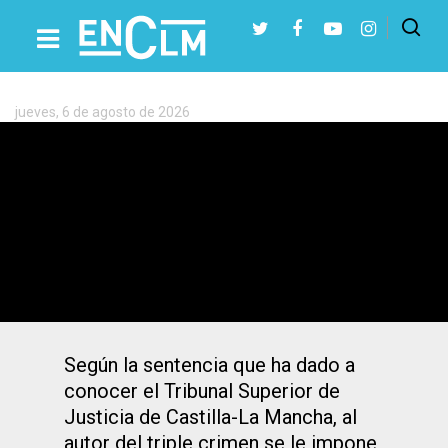
Etiqueta:
Crimen
Chiloeches
jueves, 6 de agosto de 2026
Presiona Intro para buscar o ESC para cerrar
Condenado a 46 años de cárcel y prisión
permanente revisable al acusado del
triple crimen de Chiloeches
Según la sentencia que ha dado a
conocer el Tribunal Superior de
Justicia de Castilla-La Mancha, al
autor del triple crimen se le impone