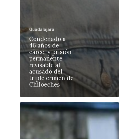
Guadalajara
Castilla-La Manch
Condenado a
46 años de
Toledo
Sanidad
cárcel y prisión
permanente
Ciudad Real
Economía
revisable al
acusado del
Albacete
Educación
triple crimen de
Cuenca
Chiloeches
Cultura
Guadalajara
Deportes
Talavera
Sucesos
Medio Ambiente