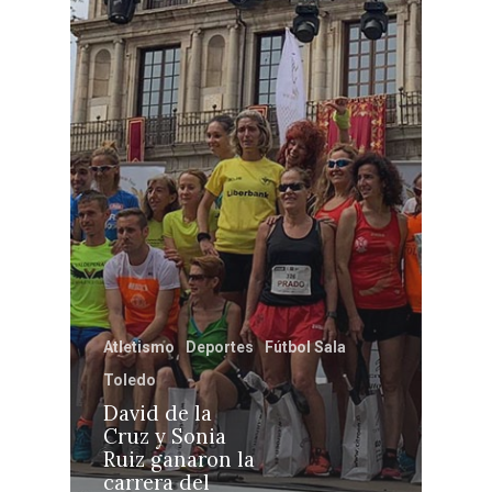
Castilla-La Manch
Toledo
Sanidad
Ciudad Real
Economía
Albacete
Educación
Cuenca
Cultura
Guadalajara
Atletismo
Deportes
Fútbol Sala
Deportes
Talavera
Toledo
Sucesos
David de la
Cruz y Sonia
Medio Ambiente
Ruiz ganaron la
carrera del