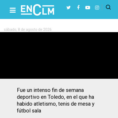
Etiqueta:
David
de
la
sábado, 8 de agosto de 2026
Cruz
Presiona Intro para buscar o ESC para cerrar
David de la Cruz y Sonia Ruiz ganaron la
carrera del Corpus de Toledo
Fue un intenso fin de semana
deportivo en Toledo, en el que ha
habido atletismo, tenis de mesa y
fútbol sala