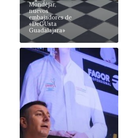
Mondéjar,
Planeta Rural
nuevos
embajadores de
Especiales
«DeGUsta
Guadalajara»
Política
Galerías