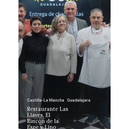
Castilla-La Manch
Toledo
Sanidad
Ciudad Real
Economía
Albacete
Educación
Cuenca
Cultura
Guadalajara
Castilla-La Mancha
Guadalajara
Deportes
Talavera
Restaurante Las
Sucesos
Llaves, El
Rincón de la
Medio Ambiente
Espe y Lino