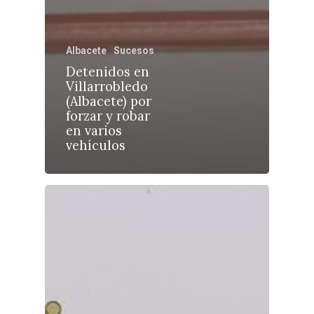
Albacete
Sucesos
Castilla-La Manch
Detenidos en
Villarrobledo
Toledo
Sanidad
(Albacete) por
forzar y robar
Ciudad Real
Economía
en varios
vehículos
Albacete
Educación
Cuenca
Cultura
Guadalajara
Deportes
Talavera
Sucesos
Medio Ambiente
Planeta Rural