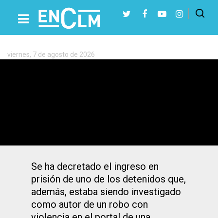
Etiqueta:
Detenidos
viernes, 7 de agosto de 2026
Presiona Intro para buscar o ESC para cerrar
Detenidos en Villarrobledo (Albacete)
por forzar y robar en varios vehículos
Se ha decretado el ingreso en
prisión de uno de los detenidos que,
además, estaba siendo investigado
como autor de un robo con
violencia en el portal de una