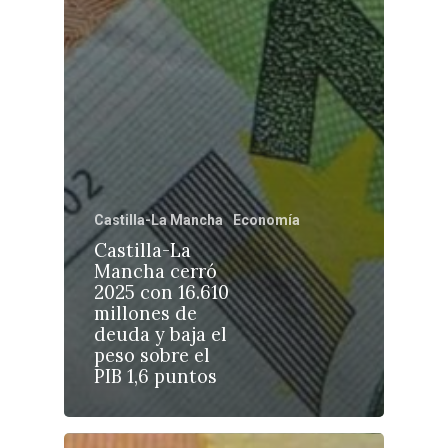
Castilla-La Manch
Toledo
Sanidad
Castilla-La Mancha
Economía
Ciudad Real
Economía
Castilla-La
Mancha cerró
Albacete
Educación
2025 con 16.610
Cuenca
millones de
Cultura
deuda y baja el
Guadalajara
peso sobre el
Deportes
Talavera
PIB 1,6 puntos
Sucesos