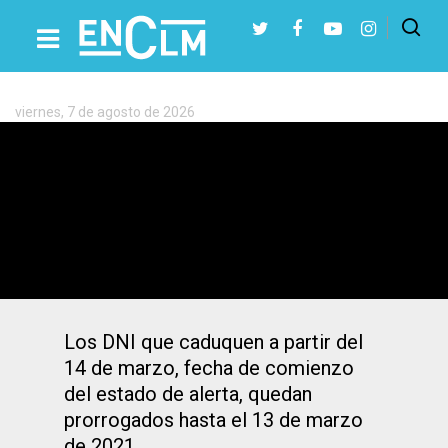
Etiqueta:
DNI
viernes, 7 de agosto de 2026
Presiona Intro para buscar o ESC para cerrar
Los DNI que caduquen durante el
estado de alarma se prorrogarán un año
Los DNI que caduquen a partir del
14 de marzo, fecha de comienzo
del estado de alerta, quedan
prorrogados hasta el 13 de marzo
de 2021