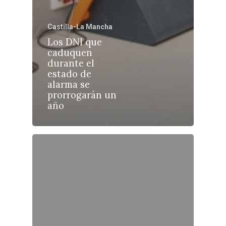
Albacete
Educación
Cuenca
Castilla-La Mancha
Cultura
Los DNI que
Guadalajara
caduquen
Deportes
Talavera
durante el
estado de
Sucesos
alarma se
prorrogarán un
Medio Ambiente
año
Planeta Rural
Especiales
Política
Galerías