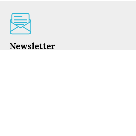
Newsletter
Lo mejor de en Castilla-La Mancha cada día en su
correo
INSCRIBIRME
©2026 ENCASTILLALAMANCHA.ES