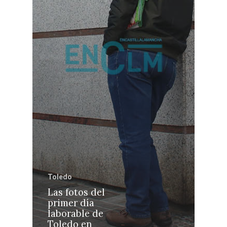
Castilla-La Manch
Toledo
Sanidad
Ciudad Real
Economía
Toledo
Albacete
Educación
Las fotos del
Cuenca
primer día
Cultura
laborable de
Guadalajara
Toledo en