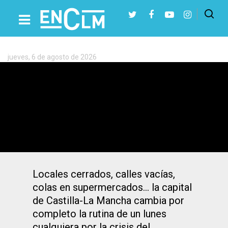
Etiqueta:
Estado
de
alarma
jueves, 6 de agosto de 2026
Presiona Intro para buscar o ESC para cerrar
Las fotos del primer día laborable de
Toledo en estado de alarma
Locales cerrados, calles vacías,
colas en supermercados... la capital
de Castilla-La Mancha cambia por
completo la rutina de un lunes
cualquiera por la crisis del