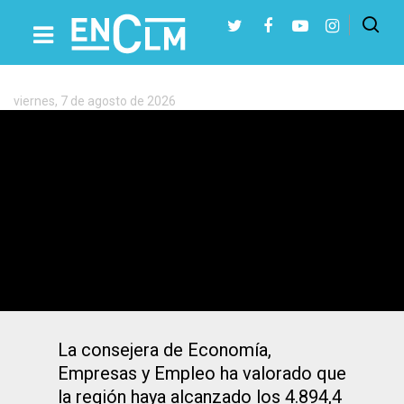
Etiqueta:
exportaciones
viernes, 7 de agosto de 2026
Presiona Intro para buscar o ESC para cerrar
Las exportaciones de CLM aumentaron
un 7,3%: «La comunidad con el mejor
comportamiento», destaca Patricia
Franco
La consejera de Economía,
Empresas y Empleo ha valorado que
la región haya alcanzado los 4.894,4