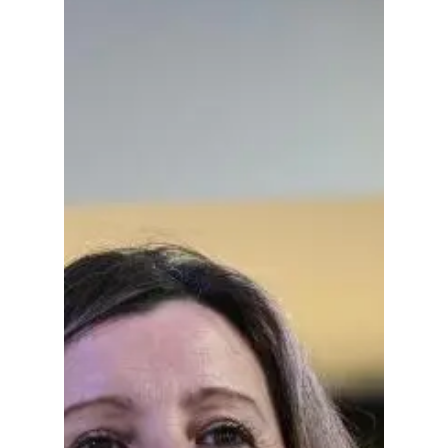
Planeta Rural
Especiales
Política
Galerías