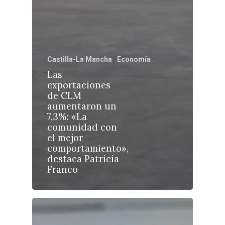
Castilla-La Mancha
Economía
Las
Castilla-La Manch
exportaciones
Toledo
Sanidad
de CLM
aumentaron un
Ciudad Real
Economía
7,3%: «La
comunidad con
Albacete
Educación
el mejor
Cuenca
comportamiento»,
Cultura
destaca Patricia
Guadalajara
Franco
Deportes
Talavera
Sucesos
Medio Ambiente