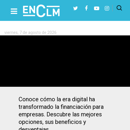
Etiqueta:
Financiación
viernes, 7 de agosto de 2026
Presiona Intro para buscar o ESC para cerrar
Financiación para empresas: cómo han
cambiado las opciones en la era digital
Conoce cómo la era digital ha
transformado la financiación para
empresas. Descubre las mejores
opciones, sus beneficios y
desventajas