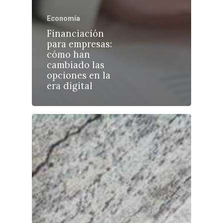
Economía
Financiación
Castilla-La Manch
para empresas:
cómo han
Toledo
Sanidad
cambiado las
opciones en la
Ciudad Real
Economía
era digital
Albacete
Educación
Cuenca
Cultura
Guadalajara
Deportes
Talavera
Sucesos
Medio Ambiente
Planeta Rural