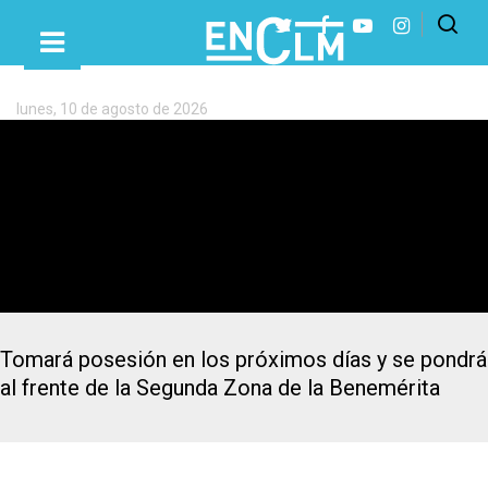
Etiqueta:
Francisco
Esteban
Pérez
lunes, 10 de agosto de 2026
Presiona Intro para buscar o ESC para cerrar
El general Francisco Esteban, nuevo jefe de la Guardia
Civil en Castilla-La Mancha
Tomará posesión en los próximos días y se pondrá
al frente de la Segunda Zona de la Benemérita