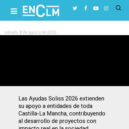
Etiqueta:
Fundación
Soliss
sábado, 8 de agosto de 2026
Presiona Intro para buscar o ESC para cerrar
AdELAnte, Amafi y Aspaym, entre los
beneficiados por las Ayudas Soliss 2026
Las Ayudas Soliss 2026 extienden
su apoyo a entidades de toda
Castilla-La Mancha, contribuyendo
al desarrollo de proyectos con
impacto real en la sociedad