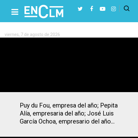
Etiqueta:
Galardones
empresariales
viernes, 7 de agosto de 2026
Presiona Intro para buscar o ESC para cerrar
Puy du Fou, Pepita Alía, los taxistas de
Toledo… entre los premiados de Fedeto
Puy du Fou, empresa del año; Pepita
Alía, empresaria del año; José Luis
García Ochoa, empresario del año…