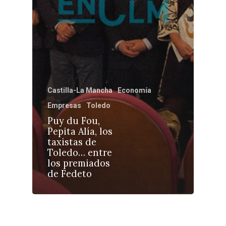
Toledo
Sanidad
Ciudad Real
Economía
Albacete
Educación
Cuenca
Cultura
Guadalajara
Deportes
Talavera
Castilla-La Mancha
Economía
Sucesos
Empresas
Toledo
Puy du Fou,
Medio Ambiente
Pepita Alía, los
taxistas de
Planeta Rural
Toledo… entre
los premiados
Especiales
de Fedeto
Política
Galerías