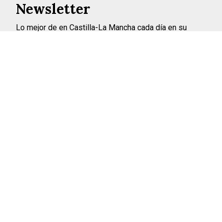
Newsletter
Lo mejor de en Castilla-La Mancha cada día en su
correo
INSCRIBIRME
©2026 ENCASTILLALAMANCHA.ES
AVISO LEGAL
POLÍTICA DE PRIVACIDAD
POLÍTICA DE COOKIES