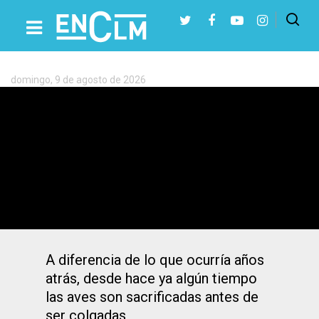
Etiqueta:
Gansos
domingo, 9 de agosto de 2026
Presiona Intro para buscar o ESC para cerrar
Pacma califica de «barbarie» la carrera
de los gansos en El Carpio de Tajo y pide
prohibirlas
A diferencia de lo que ocurría años
atrás, desde hace ya algún tiempo
las aves son sacrificadas antes de
ser colgadas