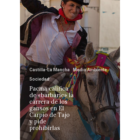
Toledo
Sanidad
Ciudad Real
Economía
Albacete
Educación
Cuenca
Cultura
Guadalajara
Deportes
Talavera
Castilla-La Mancha
Medio Ambiente
Sucesos
Sociedad
Medio Ambiente
Pacma califica
de «barbarie» la
Planeta Rural
carrera de los
gansos en El
Especiales
Carpio de Tajo
y pide
Política
prohibirlas
Galerías