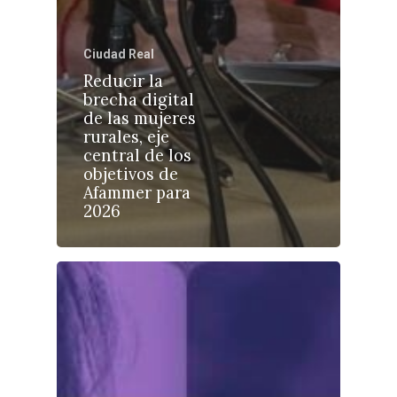
Ciudad Real
Reducir la
brecha digital
Castilla-La Manch
de las mujeres
Toledo
Sanidad
rurales, eje
central de los
Ciudad Real
Economía
objetivos de
Afammer para
Albacete
Educación
2026
Cuenca
Cultura
Guadalajara
Deportes
Talavera
Sucesos
Medio Ambiente
Planeta Rural