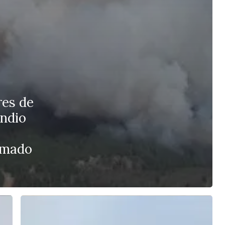
res de
ndio
emado