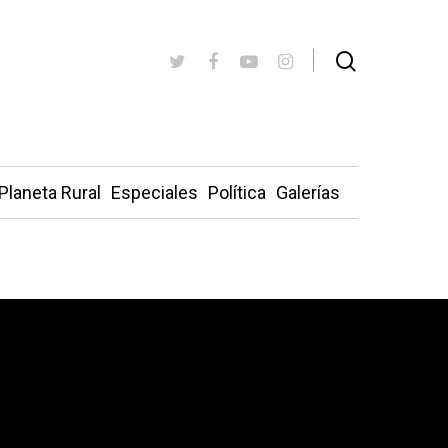
Planeta Rural
Especiales
Política
Galerías
que ya ha quemado 1.500 hectáreas