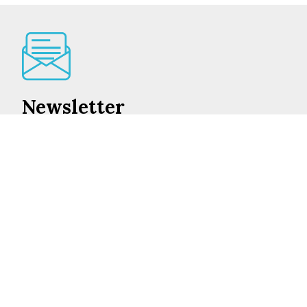
Newsletter
Lo mejor de en Castilla-La Mancha cada día en su
correo
INSCRIBIRME
©2026 ENCASTILLALAMANCHA.ES