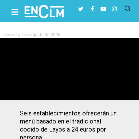
Etiqueta:
Layos
viernes, 7 de agosto de 2026
Presiona Intro para buscar o ESC para cerrar
Un pueblo de Toledo famoso por hacer
cocido organiza unas jornadas con
menú completo para probarlo
Seis establecimientos ofrecerán un
menú basado en el tradicional
cocido de Layos a 24 euros por
persona