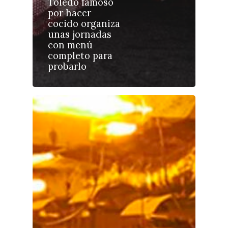
Toledo famoso
por hacer
Castilla-La Manch
cocido organiza
Toledo
unas jornadas
Sanidad
con menú
Ciudad Real
Economía
completo para
probarlo
Albacete
Educación
Cuenca
Cultura
Guadalajara
Deportes
Talavera
Sucesos
Medio Ambiente
Planeta Rural
Especiales
Política