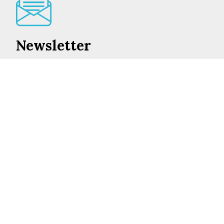
Newsletter
Lo mejor de en Castilla-La Mancha cada día en su
correo
INSCRIBIRME
©2026 ENCASTILLALAMANCHA.ES
AVISO LEGAL