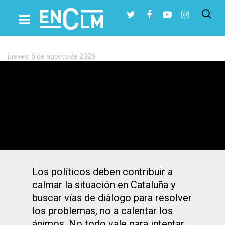
Etiqueta:
Lazos
amarillos
jueves, 6 de agosto de 2026
Presiona Intro para buscar o ESC para cerrar
Albert Rivera y la guerra de los lazos
amarillos
Los políticos deben contribuir a
calmar la situación en Cataluña y
buscar vías de diálogo para resolver
los problemas, no a calentar los
ánimos. No todo vale para intentar