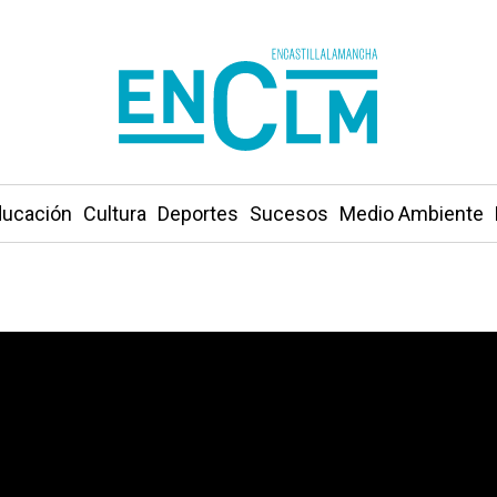
ucación
Cultura
Deportes
Sucesos
Medio Ambiente
n solo pudo sumar un punto ante el Levante (0-0)