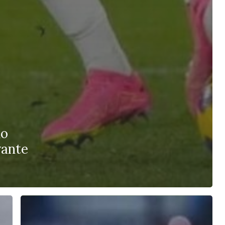
do
vante