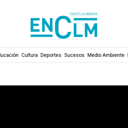
ucación
Cultura
Deportes
Sucesos
Medio Ambiente
0 euros por la muerte por asfixia de un lince