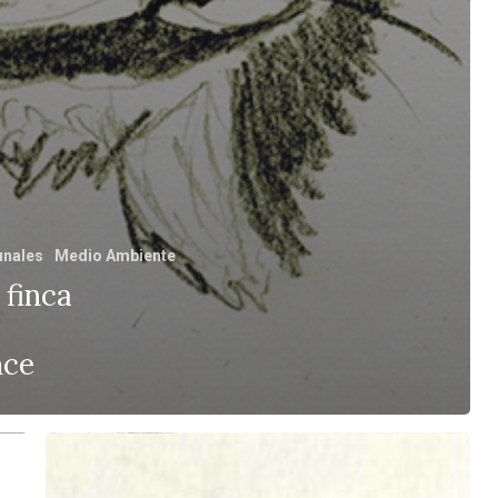
unales
Medio Ambiente
 finca
a
nce