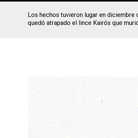
Los hechos tuvieron lugar en diciembre d
quedó atrapado el lince Kairós que muri
Presiona Intro para buscar o ESC para cerrar