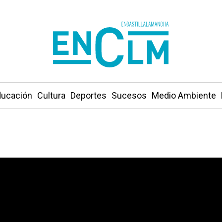
ucación
Cultura
Deportes
Sucesos
Medio Ambiente
izar las ayudas a la incorporación de jóvenes al campo»