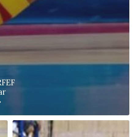
RFEF
ar
»