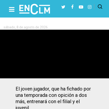
Etiqueta:
Lorenzo
Cano
sábado, 8 de agosto de 2026
Presiona Intro para buscar o ESC para cerrar
«Loren», un joven jugador del CD
Moprisala toledano, ficha por el
poderoso El Pozo Murcia
El joven jugador, que ha fichado por
una temporada con opición a dos
más, entrenará con el filial y el
juvenil