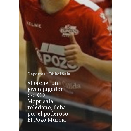
Toledo
Sanidad
Ciudad Real
Economía
Albacete
Educación
Cuenca
Cultura
Guadalajara
Deportes
Talavera
Sucesos
Deportes
Fútbol Sala
Medio Ambiente
«Loren», un
joven jugador
Planeta Rural
del CD
Moprisala
Especiales
toledano, ficha
por el poderoso
Política
El Pozo Murcia
Galerías