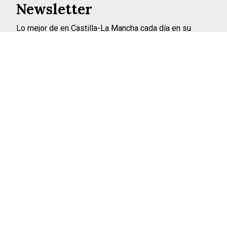
Newsletter
Lo mejor de en Castilla-La Mancha cada día en su
correo
INSCRIBIRME
©2026 ENCASTILLALAMANCHA.ES
AVISO LEGAL
POLÍTICA DE PRIVACIDAD
POLÍTICA DE COOKIES