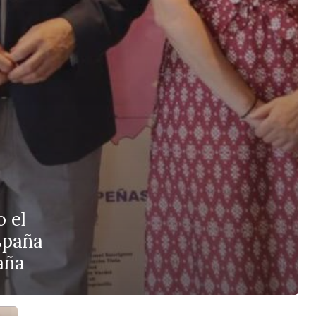
 el
spaña
aña