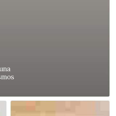
 una
ismos