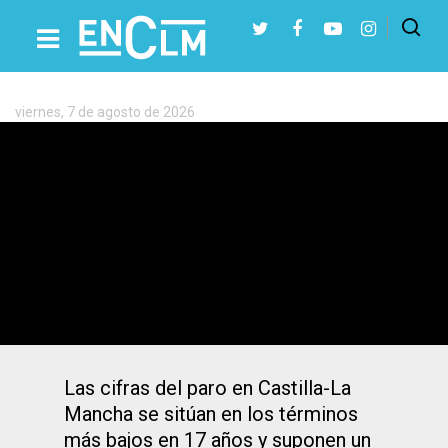
Etiqueta:
Ministerio
de
Trabajo
viernes, 7 de agosto de 2026
Presiona Intro para buscar o ESC para cerrar
El paro baja en 619 personas en
noviembre en CLM hasta los 128.424
desempleados, 8.083 menos que hace
un año
Las cifras del paro en Castilla-La
Mancha se sitúan en los términos
más bajos en 17 años y suponen un