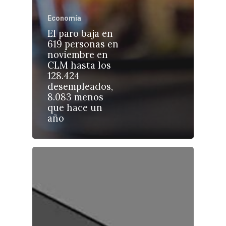
Economía
El paro baja en
619 personas en
noviembre en
Castilla-La Manch
CLM hasta los
Toledo
128.424
Sanidad
desempleados,
Ciudad Real
Economía
8.083 menos
que hace un
Albacete
Educación
año
Cuenca
Cultura
Guadalajara
Deportes
Talavera
Sucesos
Medio Ambiente
Planeta Rural