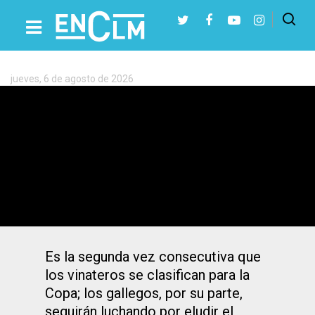
Etiqueta:
O
Parrulo
Ferrol
jueves, 6 de agosto de 2026
Presiona Intro para buscar o ESC para cerrar
4-2: El Viña Albali Valdepeñas logra
contra O Parrulo su pase a la Copa de
España
Es la segunda vez consecutiva que
los vinateros se clasifican para la
Copa; los gallegos, por su parte,
seguirán luchando por eludir el