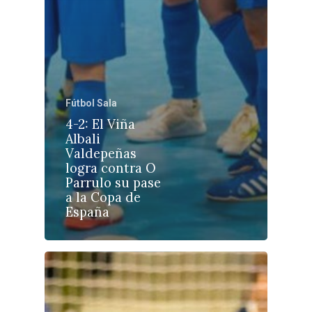
Castilla-La Manch
Toledo
Sanidad
Ciudad Real
Economía
Albacete
Educación
Fútbol Sala
Cuenca
4-2: El Viña
Cultura
Guadalajara
Albali
Valdepeñas
Deportes
Talavera
logra contra O
Sucesos
Parrulo su pase
a la Copa de
Medio Ambiente
España
Planeta Rural
Especiales
Política