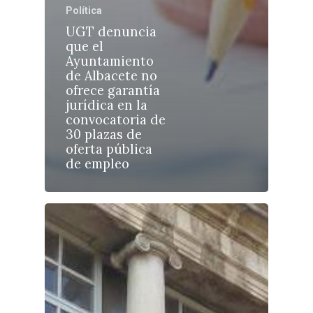
Política
UGT denuncia
que el
Ayuntamiento
de Albacete no
Castilla-La Manch
ofrece garantía
Toledo
jurídica en la
Sanidad
convocatoria de
Ciudad Real
Economía
30 plazas de
oferta pública
Albacete
Educación
de empleo
Cuenca
Cultura
Guadalajara
Deportes
Talavera
Sucesos
Medio Ambiente
Planeta Rural