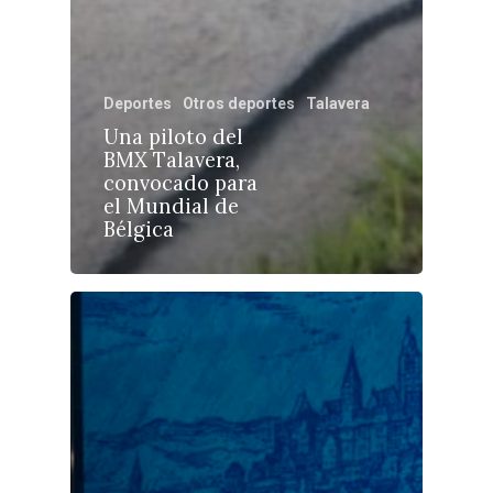
Castilla-La Manch
Toledo
Sanidad
Deportes
Otros deportes
Talavera
Ciudad Real
Economía
Una piloto del
Albacete
BMX Talavera,
Educación
convocado para
Cuenca
el Mundial de
Cultura
Guadalajara
Bélgica
Deportes
Talavera
Sucesos
Medio Ambiente
Planeta Rural
Especiales
Política