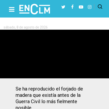
Etiqueta:
Palacio
del
Infantado
sábado, 8 de agosto de 2026
Presiona Intro para buscar o ESC para cerrar
La galería de poniente del Palacio del
Infantado ya está libre de amianto y
restaurada por completo
Se ha reproducido el forjado de
madera que existía antes de la
Guerra Civil lo más fielmente
posible