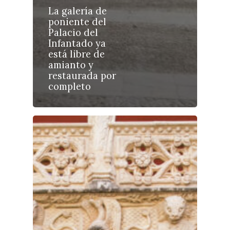
La galería de
poniente del
Palacio del
Infantado ya
Castilla-La Manch
está libre de
Toledo
Sanidad
amianto y
restaurada por
Ciudad Real
Economía
completo
Albacete
Educación
Cuenca
Cultura
Guadalajara
Deportes
Talavera
Sucesos
Medio Ambiente
Planeta Rural