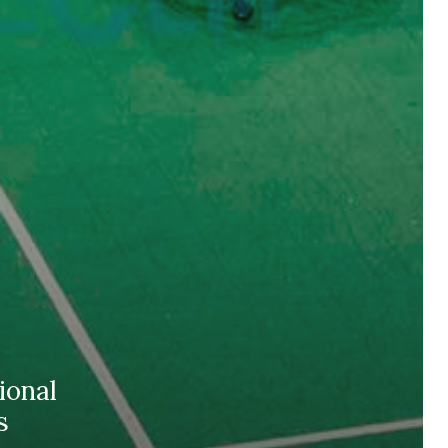
ional
s